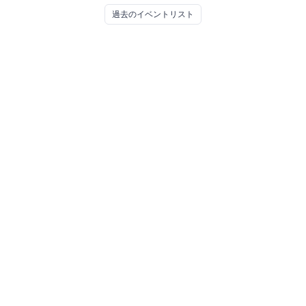
ぞみビル
駅前のぞみビル 4F会議室A
過去のイベントリスト