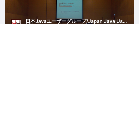
日本Javaユーザーグループ/Japan Java User Group
14431人
東京
Java
ソフトウェア開発
プログラミング
IT
Rubyアソシエーション
2506人
島根
Ruby
Ruby on Rails
IT
異業種交流